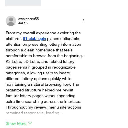
Like
Reply
dwainnervi55
Jul 16
From my overall experience exploring the 
platform, 
91 club login
 places noticeable 
attention on presenting lottery information 
through a clean homepage that feels 
comfortable to browse from the beginning. 
K3 Lotre, 5D Lotre, and related lottery 
pages remain grouped in recognizable 
categories, allowing users to locate 
different lottery options quickly while 
maintaining a natural browsing flow. The 
organized structure helped me revisit 
familiar lottery pages without spending 
extra time searching across the interface. 
Throughout my review, menu interactions 
remained responsive, loading…
Show More