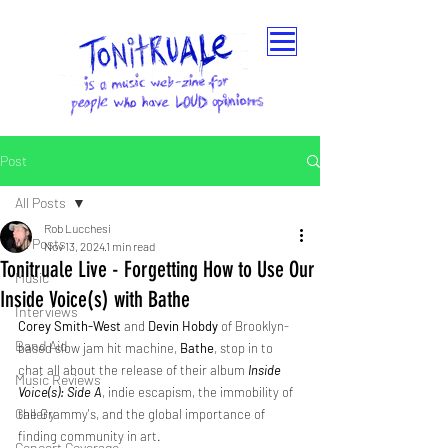
Post
All Posts
Rob Lucchesi
All Posts
Nov 13, 2024
1 min read
Tonitruale Live - Forgetting How to Use Our
Music
Inside Voice(s) with Bathe
Interviews
Corey Smith-West
 and 
Devin Hobdy
 of Brooklyn-
Band Aid
based slow jam hit machine, 
Bathe
, stop in to 
chat all about the release of their album 
Inside 
Music Reviews
Voice(s): Side A
, indie escapism, the immobility of 
Gallery
the Grammy's, and the global importance of 
finding community in art.
Concert Coverage