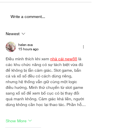
Inside the Hyperreal World of Jesus
Rachel Lime Talks New
Write a comment...
Christ Taxi Driver
STORIES and Creative 
Newest
helen eva
15 hours ago
Điều mình thích khi xem 
nhà cái new88
 là 
các khu chức năng có sự tách biệt vừa đủ 
để không bị lẫn cảm giác. Slot game, bắn 
cá và xổ số đều có cách dùng riêng, 
nhưng hệ thống vẫn giữ cùng một logic 
điều hướng. Mình thử chuyển từ slot game 
sang xổ số để xem bố cục có bị thay đổi 
quá mạnh không. Cảm giác khá liền, người 
dùng không cần học lại thao tác. Phần hỗ…
Show More