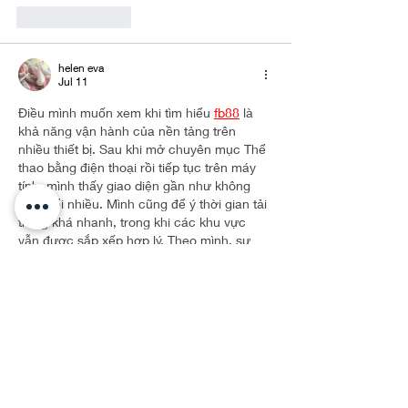
Like
Reply
helen eva
Jul 11
Điều mình muốn xem khi tìm hiểu 
fb88
 là 
khả năng vận hành của nền tảng trên 
nhiều thiết bị. Sau khi mở chuyên mục Thể 
thao bằng điện thoại rồi tiếp tục trên máy 
tính, mình thấy giao diện gần như không 
thay đổi nhiều. Mình cũng để ý thời gian tải 
trang khá nhanh, trong khi các khu vực 
vẫn được sắp xếp hợp lý. Theo mình, sự 
đồng bộ giữa các nền tảng là yếu tố khá 
quan…
Show More
Like
Reply
helen eva
Jul 10